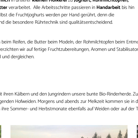
milch
in unserer
kleinen Molkerei
zu
Joghurt, Rohmilchtopfen,
tter
verarbeitet. Alle Arbeitsschritte passieren in
Handarbeit
bis hin
lbst die Fruchtjoghurts werden per Hand gerührt, denn die
 die besondere Rührtechnik sind qualitätsentscheidend.
h beim Reifen, die Butter beim Modeln, der Rohmilchtopfen beim Entm
rzichten wir auf fertige Fruchtzubereitungen, Aromen und Stabilisato
l und dergleichen.
it ihren Kälbern und den Jungrindern unsere bunte Bio-Rinderherde. Zu
enden Hofweiden. Morgens und abends zur Melkzeit kommen sie in den 
ihre Sommer- und Herbstmonate ebenfalls auf Weiden oder auf der T